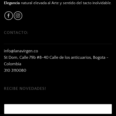
Elegancia
natural elevada al Arte y sentido del tacto inolvidable.
CONTACTO:
info@lanavirgen.co
St Dom, Calle 79b #8-40 Calle de los anticuarios, Bogota -
Colombia
310 3110080
RECIBE NOVEDADES!
E
m