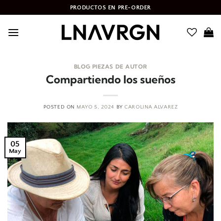
Skip
PRODUCTOS EN PRE-ORDER
to
content
BLOG PIEZAS DE AUTOR
Compartiendo los sueños
POSTED ON
MAYO 5, 2024
BY
CAROLINA ALVAREZ
05
May