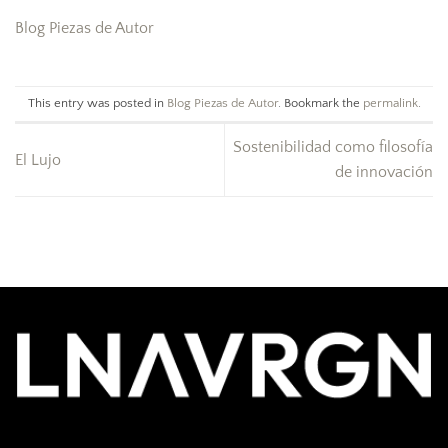
Blog Piezas de Autor
This entry was posted in
Blog Piezas de Autor
. Bookmark the
permalink
.
Sostenibilidad como filosofía
El Lujo
de innovación