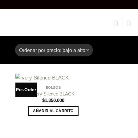
BOLSOS
Pre-Order
dir
Añadir
Ivory Silence BLACK
a
a la
$
1.350.000
 de
lista de
eos
deseos
AÑADIR AL CARRITO