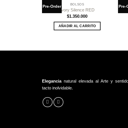
BOLSOS
Pre-Order
Pre-
Añadir
Ivory Silence RED
a la
$
1.350.000
lista de
deseos
AÑADIR AL CARRITO
Elegancia
natural elevada al Arte y sentid
tacto inolvidable.