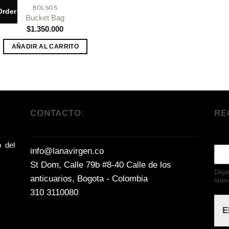
BOLSOS
Order
Añadir
Bucket Bag
a la
$
1.350.000
lista de
deseos
AÑADIR AL CARRITO
CONTACTO:
RE
o del
E
info@lanavirgen.co
m
St Dom, Calle 79b #8-40 Calle de los
a
Déja
anticuarios, Bogota - Colombia
i
nuev
l
310 3110080
*
E