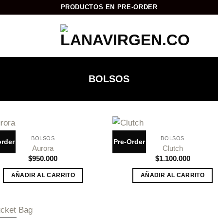
PRODUCTOS EN PRE-ORDER
BOLSOS
BOLSOS
BOLSOS
order
Pre-Order
Añadir
Aña
Aurora
Clutch
a la
a l
$
950.000
$
1.100.000
lista de
lista
deseos
des
AÑADIR AL CARRITO
AÑADIR AL CARRITO