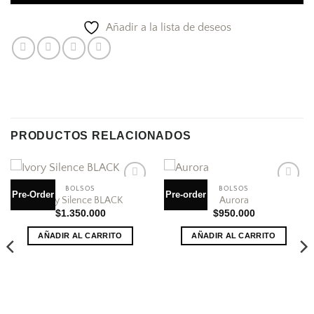
Añadir a la lista de deseos
PRODUCTOS RELACIONADOS
BOLSOS
BOLSOS
Añadir
Añadir
Pre-Order
Pre-order
Ivory Silence BLACK
Aurora
a la
a la
$
1.350.000
$
950.000
lista
lista
de
de
deseos
deseos
AÑADIR AL CARRITO
AÑADIR AL CARRITO